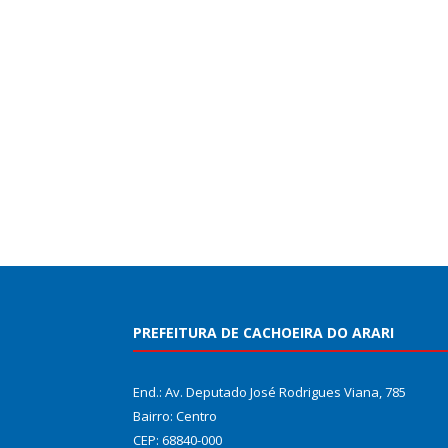
PREFEITURA DE CACHOEIRA DO ARARI
End.: Av. Deputado José Rodrigues Viana, 785
Bairro: Centro
CEP: 68840-000