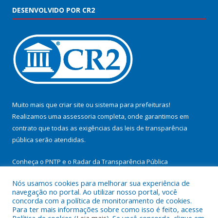
DESENVOLVIDO POR CR2
Muito mais que
criar site
ou
sistema para prefeituras
!
Realizamos uma
assessoria
completa, onde garantimos em
contrato que todas as exigências das
leis de transparência
pública
serão atendidas.
Conheça o
PNTP
e o
Radar da Transparência Pública
Nós usamos cookies para melhorar sua experiência de
navegação no portal. Ao utilizar nosso portal, você
concorda com a política de monitoramento de cookies.
Para ter mais informações sobre como isso é feito, acesse
Todos os direitos reservados a Prefeitura Municipal de