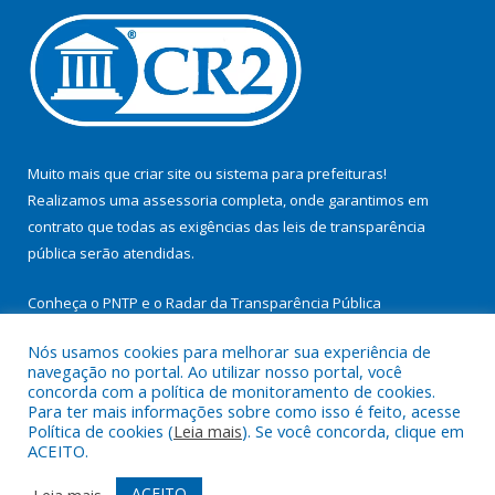
Muito mais que
criar site
ou
sistema para prefeituras
!
Realizamos uma
assessoria
completa, onde garantimos em
contrato que todas as exigências das
leis de transparência
pública
serão atendidas.
Conheça o
PNTP
e o
Radar da Transparência Pública
Nós usamos cookies para melhorar sua experiência de
navegação no portal. Ao utilizar nosso portal, você
concorda com a política de monitoramento de cookies.
Para ter mais informações sobre como isso é feito, acesse
Todos os direitos reservados a Prefeitura Municipal de
Política de cookies (
Leia mais
). Se você concorda, clique em
Cachoeira do Arari.
ACEITO.
Mapa do Site
Acessar Área Administrativa
ACEITO
Leia mais