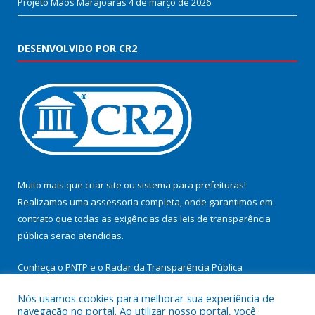
Projeto Mãos Marajoaras
4 de março de 2026
DESENVOLVIDO POR CR2
Muito mais que
criar site
ou
sistema para prefeituras
!
Realizamos uma
assessoria
completa, onde garantimos em
contrato que todas as exigências das
leis de transparência
pública
serão atendidas.
Conheça o
PNTP
e o
Radar da Transparência Pública
Nós usamos cookies para melhorar sua experiência de
navegação no portal. Ao utilizar nosso portal, você