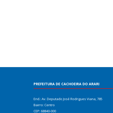
PREFEITURA DE CACHOEIRA DO ARARI
End.: Av. Deputado José Rodrigues Viana, 785
Bairro: Centro
CEP: 68840-000