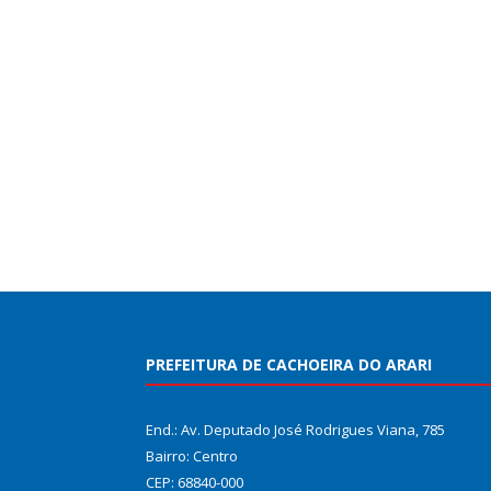
PREFEITURA DE CACHOEIRA DO ARARI
End.: Av. Deputado José Rodrigues Viana, 785
Bairro: Centro
CEP: 68840-000