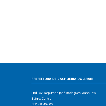
PREFEITURA DE CACHOEIRA DO ARARI
End.: Av. Deputado José Rodrigues Viana, 785
Bairro: Centro
CEP: 68840-000