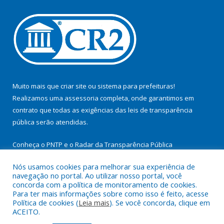
Muito mais que
criar site
ou
sistema para prefeituras
!
Realizamos uma
assessoria
completa, onde garantimos em
contrato que todas as exigências das
leis de transparência
pública
serão atendidas.
Conheça o
PNTP
e o
Radar da Transparência Pública
Nós usamos cookies para melhorar sua experiência de
navegação no portal. Ao utilizar nosso portal, você
concorda com a política de monitoramento de cookies.
Para ter mais informações sobre como isso é feito, acesse
Todos os direitos reservados a Prefeitura Municipal de
Política de cookies (
Leia mais
). Se você concorda, clique em
Cachoeira do Arari.
ACEITO.