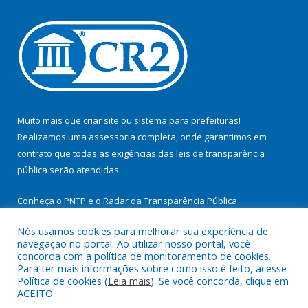
Muito mais que
criar site
ou
sistema para prefeituras
!
Realizamos uma
assessoria
completa, onde garantimos em
contrato que todas as exigências das
leis de transparência
pública
serão atendidas.
Conheça o
PNTP
e o
Radar da Transparência Pública
Nós usamos cookies para melhorar sua experiência de
navegação no portal. Ao utilizar nosso portal, você
concorda com a política de monitoramento de cookies.
Para ter mais informações sobre como isso é feito, acesse
Todos os direitos reservados a Prefeitura Municipal de
Política de cookies (
Leia mais
). Se você concorda, clique em
Cachoeira do Arari.
ACEITO.