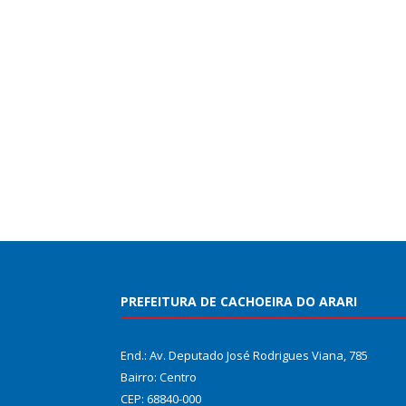
PREFEITURA DE CACHOEIRA DO ARARI
End.: Av. Deputado José Rodrigues Viana, 785
Bairro: Centro
CEP: 68840-000