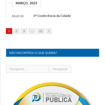
MARÇO, 2023
3ª Conferência da Cidade
MAR 20
Next
1
2
3
…
22
NÃO ENCONTROU O QUE QUERIA?