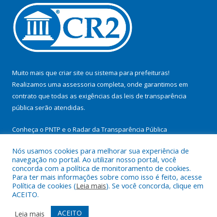
Muito mais que
criar site
ou
sistema para prefeituras
!
Realizamos uma
assessoria
completa, onde garantimos em
contrato que todas as exigências das
leis de transparência
pública
serão atendidas.
Conheça o
PNTP
e o
Radar da Transparência Pública
Nós usamos cookies para melhorar sua experiência de
navegação no portal. Ao utilizar nosso portal, você
concorda com a política de monitoramento de cookies.
Para ter mais informações sobre como isso é feito, acesse
Todos os direitos reservados a Prefeitura Municipal de
Política de cookies (
Leia mais
). Se você concorda, clique em
Cachoeira do Arari.
ACEITO.
Mapa do Site
Acessar Área Administrativa
ACEITO
Leia mais