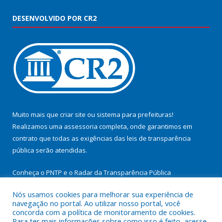
DESENVOLVIDO POR CR2
Muito mais que
criar site
ou
sistema para prefeituras
!
Realizamos uma
assessoria
completa, onde garantimos em
contrato que todas as exigências das
leis de transparência
pública
serão atendidas.
Conheça o
PNTP
e o
Radar da Transparência Pública
Nós usamos cookies para melhorar sua experiência de
navegação no portal. Ao utilizar nosso portal, você
concorda com a política de monitoramento de cookies.
Para ter mais informações sobre como isso é feito, acesse