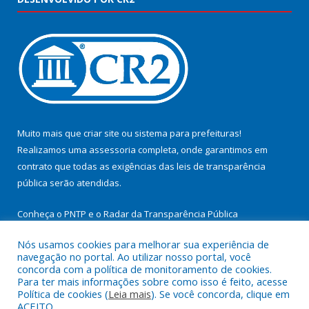
Muito mais que
criar site
ou
sistema para prefeituras
!
Realizamos uma
assessoria
completa, onde garantimos em
contrato que todas as exigências das
leis de transparência
pública
serão atendidas.
Conheça o
PNTP
e o
Radar da Transparência Pública
Nós usamos cookies para melhorar sua experiência de
navegação no portal. Ao utilizar nosso portal, você
concorda com a política de monitoramento de cookies.
Para ter mais informações sobre como isso é feito, acesse
Todos os direitos reservados a Prefeitura Municipal de
Política de cookies (
Leia mais
). Se você concorda, clique em
Cachoeira do Arari.
ACEITO.