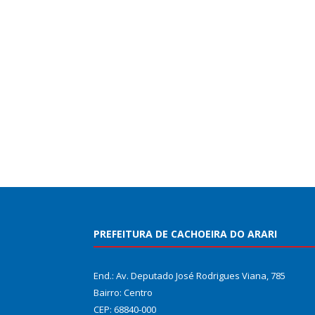
PREFEITURA DE CACHOEIRA DO ARARI
End.: Av. Deputado José Rodrigues Viana, 785
Bairro: Centro
CEP: 68840-000