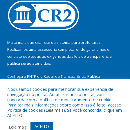
Muito mais que
criar site
ou
sistema para prefeituras
!
Realizamos uma
assessoria
completa, onde garantimos em
contrato que todas as exigências das
leis de transparência
pública
serão atendidas.
Conheça o
PNTP
e o
Radar da Transparência Pública
Nós usamos cookies para melhorar sua experiência de
navegação no portal. Ao utilizar nosso portal, você
concorda com a política de monitoramento de cookies.
Para ter mais informações sobre como isso é feito, acesse
Todos os direitos reservados a Prefeitura Municipal de
Política de cookies (
Leia mais
). Se você concorda, clique em
Cachoeira do Arari.
ACEITO.
Mapa do Site
Acessar Área Administrativa
ACEITO
Leia mais