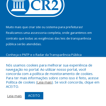
Muito mais que
criar site
ou
sistema para prefeituras
!
Realizamos uma
assessoria
completa, onde garantimos em
contrato que todas as exigências das
leis de transparência
pública
serão atendidas.
Conheça o
PNTP
e o
Radar da Transparência Pública
Nós usamos cookies para melhorar sua experiência de
navegação no portal. Ao utilizar nosso portal, você
concorda com a política de monitoramento de cookies.
Para ter mais informações sobre como isso é feito, acesse
Todos os direitos reservados a Prefeitura Municipal de
Política de cookies (
Leia mais
). Se você concorda, clique em
Cachoeira do Arari.
ACEITO.
Mapa do Site
Acessar Área Administrativa
ACEITO
Leia mais
Acessar Webmail