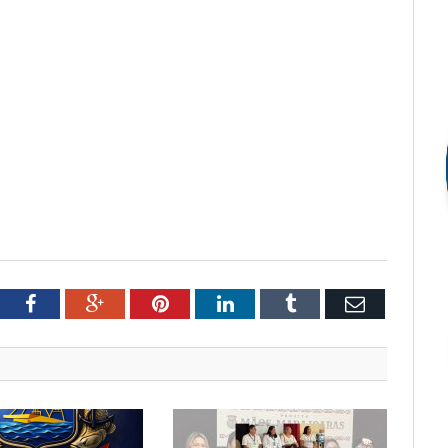
tter
Facebook
Google+
Pinterest
LinkedIn
Tumblr
Email