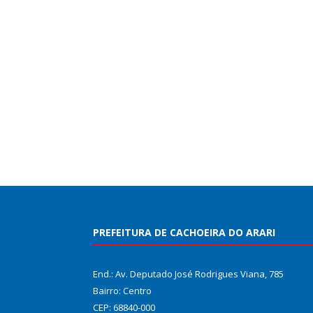
PREFEITURA DE CACHOEIRA DO ARARI
End.: Av. Deputado José Rodrigues Viana, 785
Bairro: Centro
CEP: 68840-000