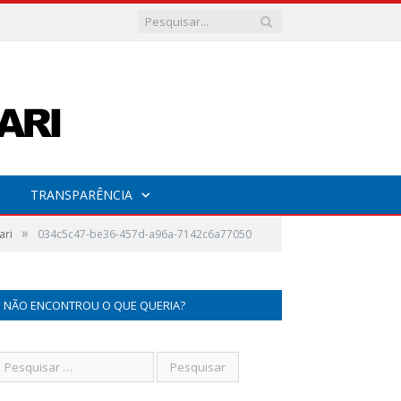
TRANSPARÊNCIA
»
ari
034c5c47-be36-457d-a96a-7142c6a77050
NÃO ENCONTROU O QUE QUERIA?