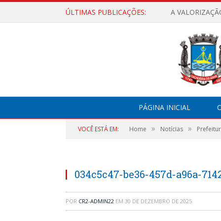
ÚLTIMAS PUBLICAÇÕES:
A VALORIZAÇÃ
PÁGINA INICIAL
O
»
»
VOCÊ ESTÁ EM:
Home
Notícias
Prefeitu
034c5c47-be36-457d-a96a-714
POR
CR2-ADMIN22
EM
30 DE DEZEMBRO DE 2025