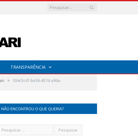
TRANSPARÊNCIA
»
ari
034c5c47-be36-457d-a96a-
NÃO ENCONTROU O QUE QUERIA?