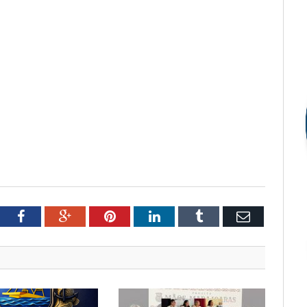
tter
Facebook
Google+
Pinterest
LinkedIn
Tumblr
Email