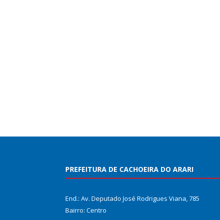
PREFEITURA DE CACHOEIRA DO ARARI
End.: Av. Deputado José Rodrigues Viana, 785
Bairro: Centro