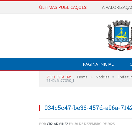
ÚLTIMAS PUBLICAÇÕES:
A VALORIZAÇÃ
PÁGINA INICIAL
O
»
»
VOCÊ ESTÁ EM:
Home
Notícias
Prefeitu
7142c6a77050_1
034c5c47-be36-457d-a96a-714
POR
CR2-ADMIN22
EM
30 DE DEZEMBRO DE 2025