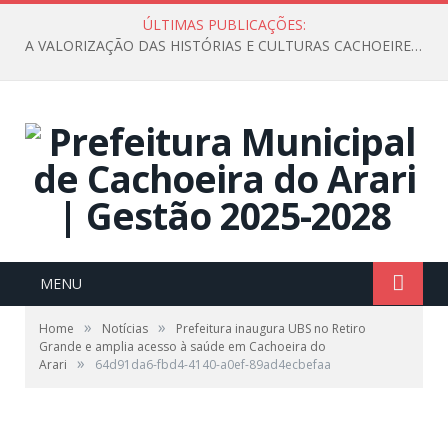
ÚLTIMAS PUBLICAÇÕES:
A VALORIZAÇÃO DAS HISTÓRIAS E CULTURAS CACHOEIRENSES
MENU
»
»
Home
Notícias
Prefeitura inaugura UBS no Retiro
Grande e amplia acesso à saúde em Cachoeira do
»
Arari
64d91da6-fbd4-4140-a0ef-89ad4ecbefaa