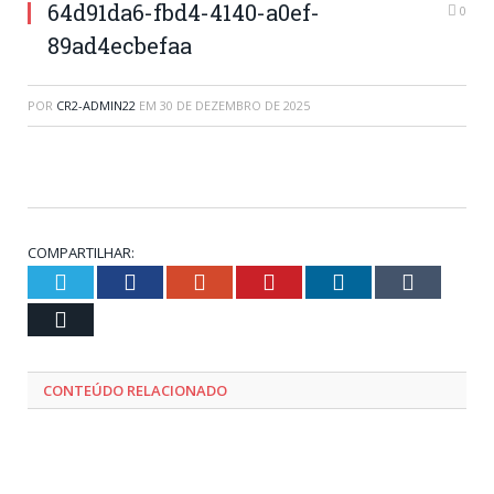
64d91da6-fbd4-4140-a0ef-
0
89ad4ecbefaa
POR
CR2-ADMIN22
EM
30 DE DEZEMBRO DE 2025
COMPARTILHAR:
Twitter
Facebook
Google+
Pinterest
LinkedIn
Tumblr
Email
CONTEÚDO RELACIONADO