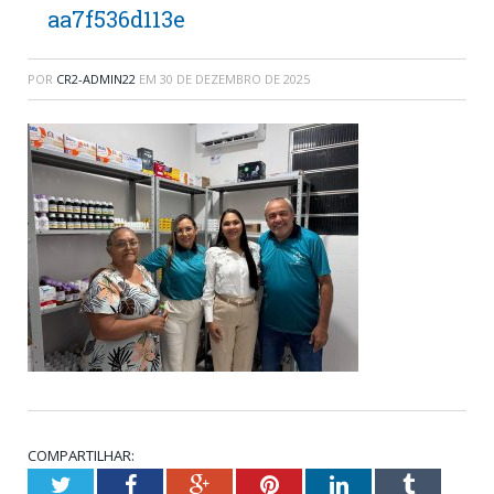
aa7f536d113e
POR
CR2-ADMIN22
EM
30 DE DEZEMBRO DE 2025
COMPARTILHAR:
Twitter
Facebook
Google+
Pinterest
LinkedIn
Tumblr