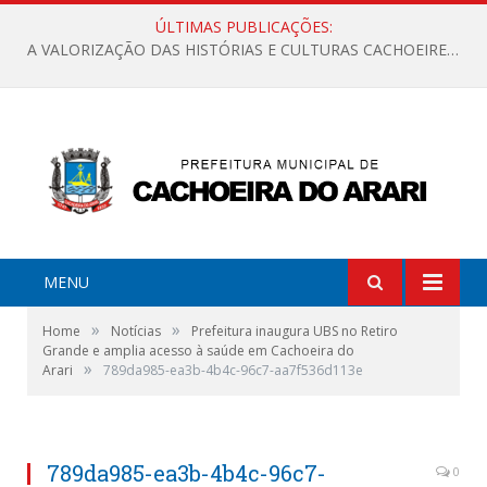
ÚLTIMAS PUBLICAÇÕES:
A VALORIZAÇÃO DAS HISTÓRIAS E CULTURAS CACHOEIRENSES
MENU
»
»
Home
Notícias
Prefeitura inaugura UBS no Retiro
Grande e amplia acesso à saúde em Cachoeira do
»
Arari
789da985-ea3b-4b4c-96c7-aa7f536d113e
789da985-ea3b-4b4c-96c7-
0