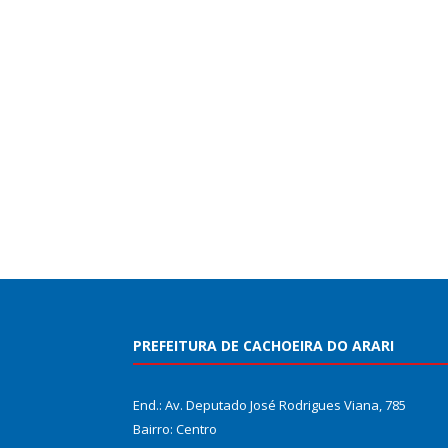
PREFEITURA DE CACHOEIRA DO ARARI
End.: Av. Deputado José Rodrigues Viana, 785
Bairro: Centro