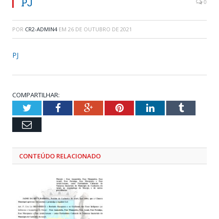
PJ
0
POR
CR2-ADMIN4
EM
26 DE OUTUBRO DE 2021
PJ
COMPARTILHAR:
Twitter
Facebook
Google+
Pinterest
LinkedIn
Tumblr
Email
CONTEÚDO RELACIONADO