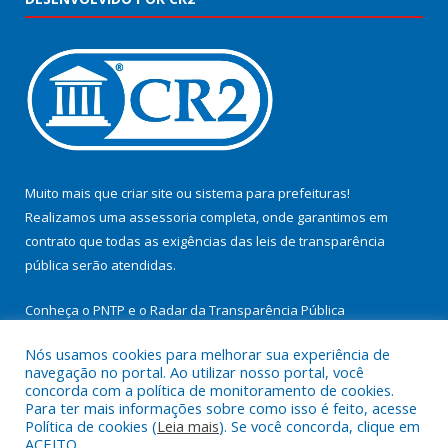
Muito mais que
criar site
ou
sistema para prefeituras
!
Realizamos uma
assessoria
completa, onde garantimos em
contrato que todas as exigências das
leis de transparência
pública
serão atendidas.
Conheça o
PNTP
e o
Radar da Transparência Pública
Nós usamos cookies para melhorar sua experiência de
navegação no portal. Ao utilizar nosso portal, você
concorda com a política de monitoramento de cookies.
Para ter mais informações sobre como isso é feito, acesse
Todos os direitos reservados a Prefeitura Municipal de
Política de cookies (
Leia mais
). Se você concorda, clique em
Cachoeira do Arari.
ACEITO.