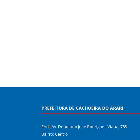
PREFEITURA DE CACHOEIRA DO ARARI
End.: Av. Deputado José Rodrigues Viana, 785
Bairro: Centro