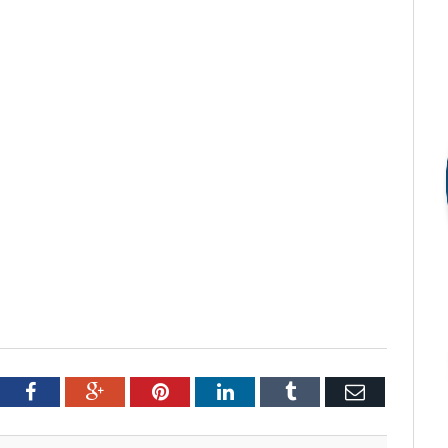
tter
Facebook
Google+
Pinterest
LinkedIn
Tumblr
Email