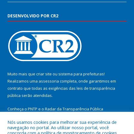
DESENVOLVIDO POR CR2
Muito mais que
criar site
ou
sistema para prefeituras
!
Realizamos uma
assessoria
completa, onde garantimos em
contrato que todas as exigências das
leis de transparência
pública
serão atendidas.
Conheça o
PNTP
e o
Radar da Transparência Pública
Nós usamos cookies para melhorar sua experiência de
navegação no portal. Ao utilizar nosso portal, você
concorda com a política de monitoramento de cookies.