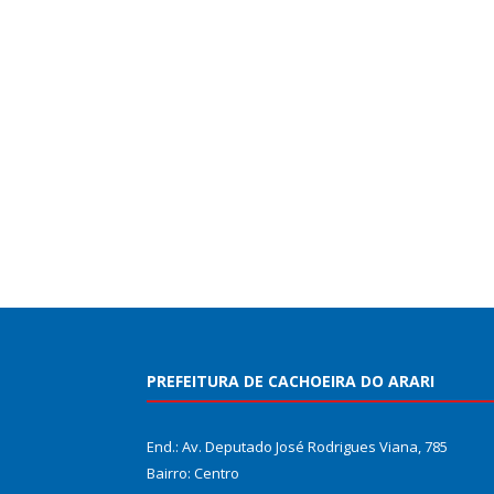
PREFEITURA DE CACHOEIRA DO ARARI
End.: Av. Deputado José Rodrigues Viana, 785
Bairro: Centro