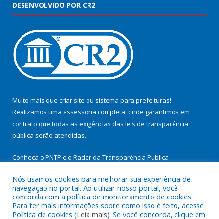
DESENVOLVIDO POR CR2
Muito mais que
criar site
ou
sistema para prefeituras
!
Realizamos uma
assessoria
completa, onde garantimos em
contrato que todas as exigências das
leis de transparência
pública
serão atendidas.
Conheça o
PNTP
e o
Radar da Transparência Pública
Nós usamos cookies para melhorar sua experiência de
navegação no portal. Ao utilizar nosso portal, você
concorda com a política de monitoramento de cookies.
Para ter mais informações sobre como isso é feito, acesse
Todos os direitos reservados a Prefeitura Municipal de
Política de cookies (
Leia mais
). Se você concorda, clique em
Cachoeira do Arari.