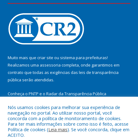
Muito mais que
criar site
ou
sistema para prefeituras
!
Realizamos uma
assessoria
completa, onde garantimos em
contrato que todas as exigências das
leis de transparência
pública
serão atendidas.
Conheça o
PNTP
e o
Radar da Transparência Pública
Nós usamos cookies para melhorar sua experiência de
navegação no portal. Ao utilizar nosso portal, você
concorda com a política de monitoramento de cookies.
Para ter mais informações sobre como isso é feito, acesse
Todos os direitos reservados a Prefeitura Municipal de
Política de cookies (
Leia mais
). Se você concorda, clique em
Cachoeira do Arari.
ACEITO.