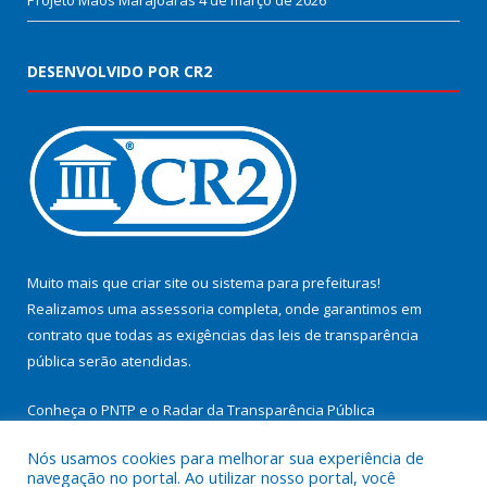
Projeto Mãos Marajoaras
4 de março de 2026
DESENVOLVIDO POR CR2
Muito mais que
criar site
ou
sistema para prefeituras
!
Realizamos uma
assessoria
completa, onde garantimos em
contrato que todas as exigências das
leis de transparência
pública
serão atendidas.
Conheça o
PNTP
e o
Radar da Transparência Pública
Nós usamos cookies para melhorar sua experiência de
navegação no portal. Ao utilizar nosso portal, você