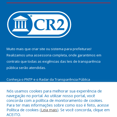
Muito mais que
criar site
ou
sistema para prefeituras
!
Realizamos uma
assessoria
completa, onde garantimos em
contrato que todas as exigências das
leis de transparência
pública
serão atendidas.
Conheça o
PNTP
e o
Radar da Transparência Pública
Nós usamos cookies para melhorar sua experiência de
navegação no portal. Ao utilizar nosso portal, você
concorda com a política de monitoramento de cookies.
Para ter mais informações sobre como isso é feito, acesse
Todos os direitos reservados a Prefeitura Municipal de
Política de cookies (
Leia mais
). Se você concorda, clique em
Cachoeira do Arari.
ACEITO.