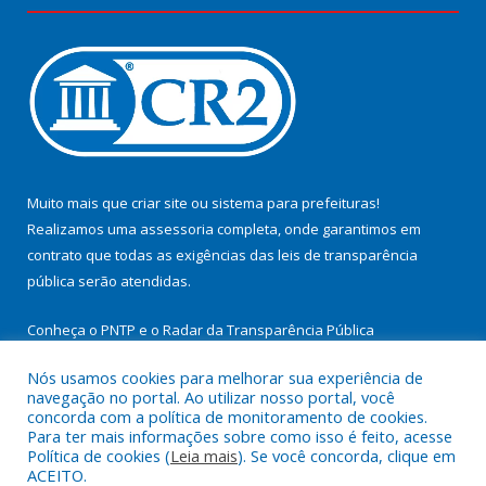
Muito mais que
criar site
ou
sistema para prefeituras
!
Realizamos uma
assessoria
completa, onde garantimos em
contrato que todas as exigências das
leis de transparência
pública
serão atendidas.
Conheça o
PNTP
e o
Radar da Transparência Pública
Nós usamos cookies para melhorar sua experiência de
navegação no portal. Ao utilizar nosso portal, você
concorda com a política de monitoramento de cookies.
Para ter mais informações sobre como isso é feito, acesse
Todos os direitos reservados a Prefeitura Municipal de
Política de cookies (
Leia mais
). Se você concorda, clique em
Cachoeira do Arari.
ACEITO.