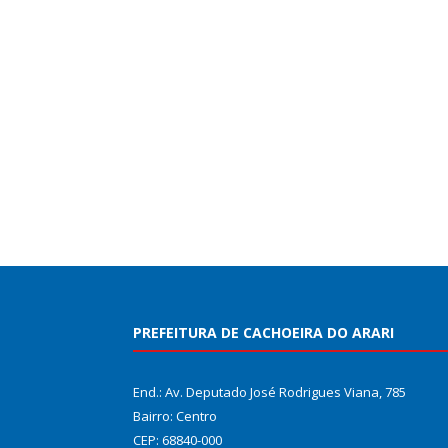
PREFEITURA DE CACHOEIRA DO ARARI
End.: Av. Deputado José Rodrigues Viana, 785
Bairro: Centro
CEP: 68840-000