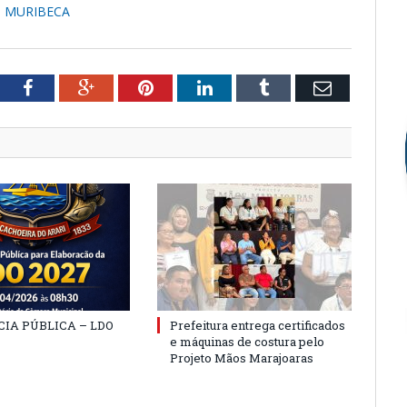
O MURIBECA
tter
Facebook
Google+
Pinterest
LinkedIn
Tumblr
Email
IA PÚBLICA – LDO
Prefeitura entrega certificados
e máquinas de costura pelo
Projeto Mãos Marajoaras