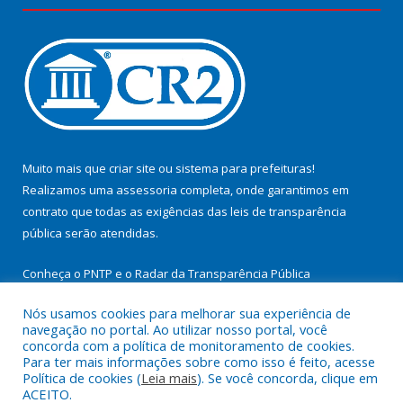
Muito mais que
criar site
ou
sistema para prefeituras
!
Realizamos uma
assessoria
completa, onde garantimos em
contrato que todas as exigências das
leis de transparência
pública
serão atendidas.
Conheça o
PNTP
e o
Radar da Transparência Pública
Nós usamos cookies para melhorar sua experiência de
navegação no portal. Ao utilizar nosso portal, você
concorda com a política de monitoramento de cookies.
Para ter mais informações sobre como isso é feito, acesse
Todos os direitos reservados a Prefeitura Municipal de
Política de cookies (
Leia mais
). Se você concorda, clique em
Cachoeira do Arari.
ACEITO.