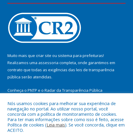
Muito mais que
criar site
ou
sistema para prefeituras
!
Realizamos uma
assessoria
completa, onde garantimos em
contrato que todas as exigências das
leis de transparência
pública
serão atendidas.
Conheça o
PNTP
e o
Radar da Transparência Pública
Nós usamos cookies para melhorar sua experiência de
navegação no portal. Ao utilizar nosso portal, você
concorda com a política de monitoramento de cookies.
Para ter mais informações sobre como isso é feito, acesse
Todos os direitos reservados a Prefeitura Municipal de
Política de cookies (
Leia mais
). Se você concorda, clique em
Cachoeira do Arari.
ACEITO.