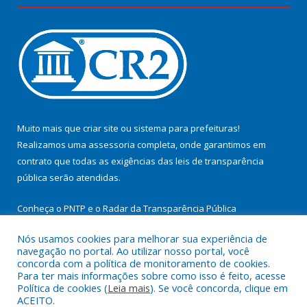
Muito mais que
criar site
ou
sistema para prefeituras
!
Realizamos uma
assessoria
completa, onde garantimos em
contrato que todas as exigências das
leis de transparência
pública
serão atendidas.
Conheça o
PNTP
e o
Radar da Transparência Pública
Nós usamos cookies para melhorar sua experiência de
navegação no portal. Ao utilizar nosso portal, você
concorda com a política de monitoramento de cookies.
Para ter mais informações sobre como isso é feito, acesse
Todos os direitos reservados a Prefeitura Municipal de
Política de cookies (
Leia mais
). Se você concorda, clique em
Cachoeira do Arari.
ACEITO.