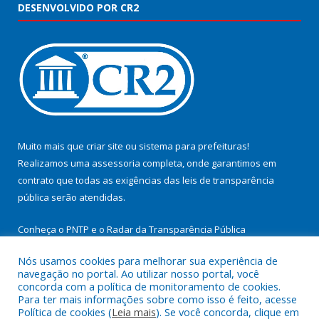
DESENVOLVIDO POR CR2
Muito mais que
criar site
ou
sistema para prefeituras
!
Realizamos uma
assessoria
completa, onde garantimos em
contrato que todas as exigências das
leis de transparência
pública
serão atendidas.
Conheça o
PNTP
e o
Radar da Transparência Pública
Nós usamos cookies para melhorar sua experiência de
navegação no portal. Ao utilizar nosso portal, você
concorda com a política de monitoramento de cookies.
Para ter mais informações sobre como isso é feito, acesse
Todos os direitos reservados a Prefeitura Municipal de
Política de cookies (
Leia mais
). Se você concorda, clique em
Cachoeira do Arari.