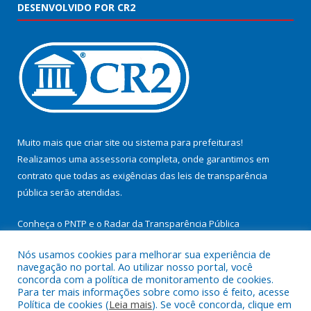
DESENVOLVIDO POR CR2
Muito mais que
criar site
ou
sistema para prefeituras
!
Realizamos uma
assessoria
completa, onde garantimos em
contrato que todas as exigências das
leis de transparência
pública
serão atendidas.
Conheça o
PNTP
e o
Radar da Transparência Pública
Nós usamos cookies para melhorar sua experiência de
navegação no portal. Ao utilizar nosso portal, você
concorda com a política de monitoramento de cookies.
Para ter mais informações sobre como isso é feito, acesse
Todos os direitos reservados a Prefeitura Municipal de
Política de cookies (
Leia mais
). Se você concorda, clique em
Cachoeira do Arari.