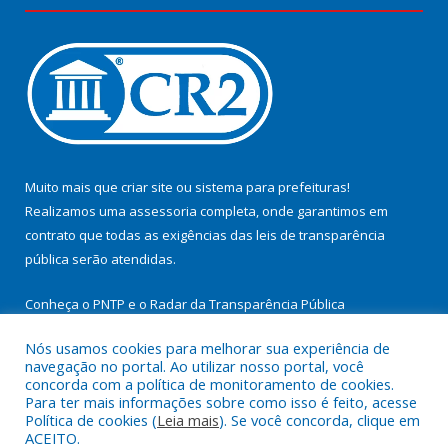
Muito mais que
criar site
ou
sistema para prefeituras
!
Realizamos uma
assessoria
completa, onde garantimos em
contrato que todas as exigências das
leis de transparência
pública
serão atendidas.
Conheça o
PNTP
e o
Radar da Transparência Pública
Nós usamos cookies para melhorar sua experiência de
navegação no portal. Ao utilizar nosso portal, você
concorda com a política de monitoramento de cookies.
Para ter mais informações sobre como isso é feito, acesse
Todos os direitos reservados a Prefeitura Municipal de
Política de cookies (
Leia mais
). Se você concorda, clique em
Cachoeira do Arari.
ACEITO.