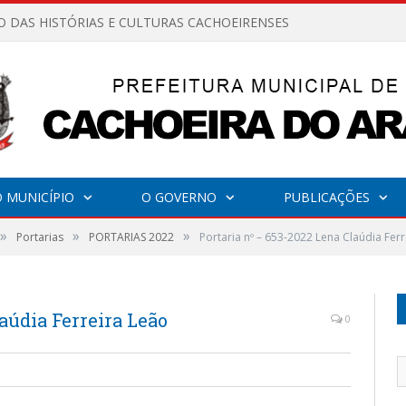
O DAS HISTÓRIAS E CULTURAS CACHOEIRENSES
 MUNICÍPIO
O GOVERNO
PUBLICAÇÕES
»
»
»
Portarias
PORTARIAS 2022
Portaria nº – 653-2022 Lena Claúdia Fer
aúdia Ferreira Leão
0