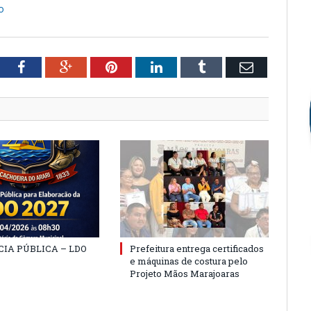
o
tter
Facebook
Google+
Pinterest
LinkedIn
Tumblr
Email
IA PÚBLICA – LDO
Prefeitura entrega certificados
e máquinas de costura pelo
Projeto Mãos Marajoaras