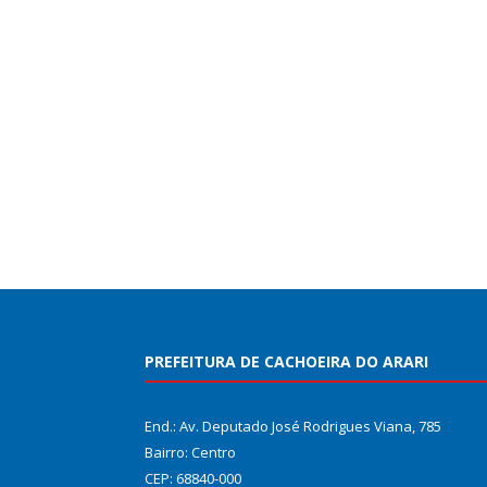
PREFEITURA DE CACHOEIRA DO ARARI
End.: Av. Deputado José Rodrigues Viana, 785
Bairro: Centro
CEP: 68840-000