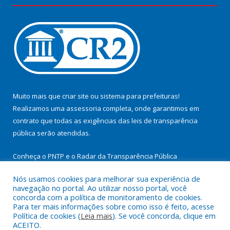
Muito mais que
criar site
ou
sistema para prefeituras
!
Realizamos uma
assessoria
completa, onde garantimos em
contrato que todas as exigências das
leis de transparência
pública
serão atendidas.
Conheça o
PNTP
e o
Radar da Transparência Pública
Nós usamos cookies para melhorar sua experiência de
navegação no portal. Ao utilizar nosso portal, você
concorda com a política de monitoramento de cookies.
Para ter mais informações sobre como isso é feito, acesse
Todos os direitos reservados a Prefeitura Municipal de
Política de cookies (
Leia mais
). Se você concorda, clique em
Cachoeira do Arari.
ACEITO.