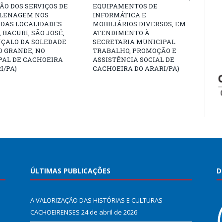
O DOS SERVIÇOS DE
EQUIPAMENTOS DE
LENAGEM NOS
INFORMÁTICA E
 DAS LOCALIDADES
MOBILIÁRIOS DIVERSOS, EM
 BACURI, SÃO JOSÉ,
ATENDIMENTO À
NÇALO DA SOLEDADE
SECRETARIA MUNICIPAL
O GRANDE, NO
TRABALHO, PROMOÇÃO E
PAL DE CACHOEIRA
ASSISTÊNCIA SOCIAL DE
I/PA)
CACHOEIRA DO ARARI/PA)
ÚLTIMAS PUBLICAÇÕES
D
A VALORIZAÇÃO DAS HISTÓRIAS E CULTURAS
CACHOEIRENSES
24 de abril de 2026