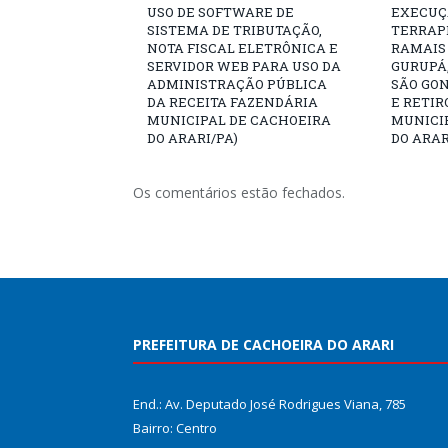
USO DE SOFTWARE DE
EXECUÇÃ
SISTEMA DE TRIBUTAÇÃO,
TERRAP
NOTA FISCAL ELETRÔNICA E
RAMAIS
SERVIDOR WEB PARA USO DA
GURUPÁ,
ADMINISTRAÇÃO PÚBLICA
SÃO GO
DA RECEITA FAZENDÁRIA
E RETIR
MUNICIPAL DE CACHOEIRA
MUNICI
DO ARARI/PA)
DO ARAR
Os comentários estão fechados.
PREFEITURA DE CACHOEIRA DO ARARI
End.: Av. Deputado José Rodrigues Viana, 785
Bairro: Centro