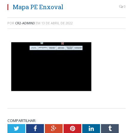
Mapa PE Enxoval
0
POR
CR2-ADMIN3
EM
13 DE ABRIL DE 2022
COMPARTILHAR:
Twitter
Facebook
Google+
Pinterest
LinkedIn
Tumblr