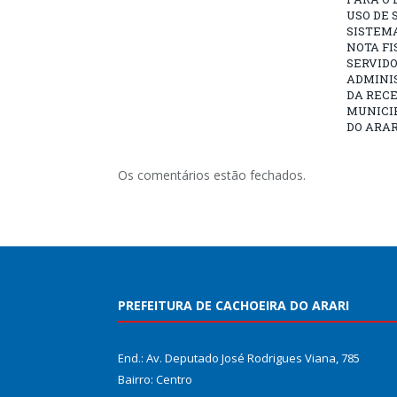
USO DE
SISTEMA
NOTA FI
SERVIDO
ADMINI
DA RECE
MUNICI
DO ARAR
Os comentários estão fechados.
PREFEITURA DE CACHOEIRA DO ARARI
End.: Av. Deputado José Rodrigues Viana, 785
Bairro: Centro