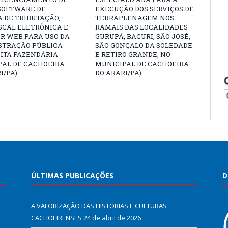
 SOFTWARE DE
EXECUÇÃO DOS SERVIÇOS DE
 DE TRIBUTAÇÃO,
TERRAPLENAGEM NOS
SCAL ELETRÔNICA E
RAMAIS DAS LOCALIDADES
R WEB PARA USO DA
GURUPÁ, BACURI, SÃO JOSÉ,
STRAÇÃO PÚBLICA
SÃO GONÇALO DA SOLEDADE
ITA FAZENDÁRIA
E RETIRO GRANDE, NO
PAL DE CACHOEIRA
MUNICIPAL DE CACHOEIRA
I/PA)
DO ARARI/PA)
ÚLTIMAS PUBLICAÇÕES
D
A VALORIZAÇÃO DAS HISTÓRIAS E CULTURAS
CACHOEIRENSES
24 de abril de 2026