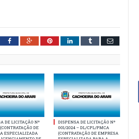
tter
Facebook
Google+
Pinterest
LinkedIn
Tumblr
Email
A DE LICITAÇÃO Nº
DISPENSA DE LICITAÇÃO Nº
3 (CONTRATAÇÃO DE
001/2024 – DL/CPL/PMCA
A ESPECIALIZADA
(CONTRATAÇÃO DE EMPRESA
 LICENCIAMENTO DE
ESPECIALIZADA PARA A