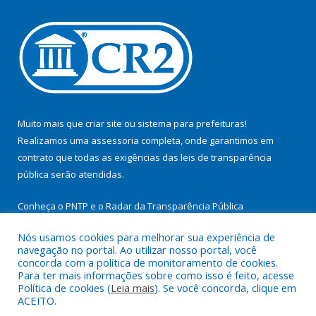
Muito mais que
criar site
ou
sistema para prefeituras
!
Realizamos uma
assessoria
completa, onde garantimos em
contrato que todas as exigências das
leis de transparência
pública
serão atendidas.
Conheça o
PNTP
e o
Radar da Transparência Pública
Nós usamos cookies para melhorar sua experiência de
navegação no portal. Ao utilizar nosso portal, você
concorda com a política de monitoramento de cookies.
Para ter mais informações sobre como isso é feito, acesse
Todos os direitos reservados a Prefeitura Municipal de
Política de cookies (
Leia mais
). Se você concorda, clique em
Cachoeira do Arari.
ACEITO.