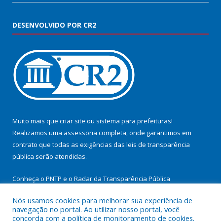
DESENVOLVIDO POR CR2
Muito mais que
criar site
ou
sistema para prefeituras
!
Realizamos uma
assessoria
completa, onde garantimos em
contrato que todas as exigências das
leis de transparência
pública
serão atendidas.
Conheça o
PNTP
e o
Radar da Transparência Pública
Nós usamos cookies para melhorar sua experiência de
navegação no portal. Ao utilizar nosso portal, você
concorda com a política de monitoramento de cookies.