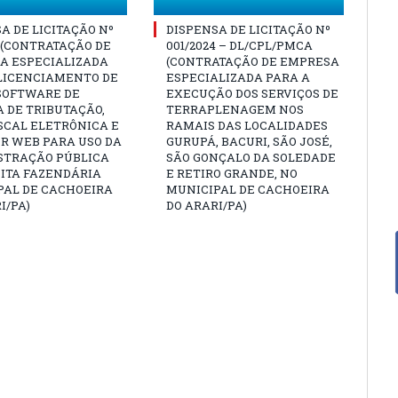
A DE LICITAÇÃO Nº
DISPENSA DE LICITAÇÃO Nº
3 (CONTRATAÇÃO DE
001/2024 – DL/CPL/PMCA
A ESPECIALIZADA
(CONTRATAÇÃO DE EMPRESA
 LICENCIAMENTO DE
ESPECIALIZADA PARA A
 SOFTWARE DE
EXECUÇÃO DOS SERVIÇOS DE
 DE TRIBUTAÇÃO,
TERRAPLENAGEM NOS
SCAL ELETRÔNICA E
RAMAIS DAS LOCALIDADES
R WEB PARA USO DA
GURUPÁ, BACURI, SÃO JOSÉ,
STRAÇÃO PÚBLICA
SÃO GONÇALO DA SOLEDADE
ITA FAZENDÁRIA
E RETIRO GRANDE, NO
PAL DE CACHOEIRA
MUNICIPAL DE CACHOEIRA
I/PA)
DO ARARI/PA)