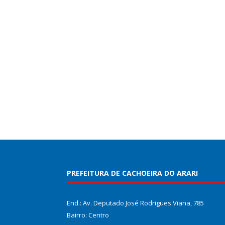
PREFEITURA DE CACHOEIRA DO ARARI
End.: Av. Deputado José Rodrigues Viana, 785
Bairro: Centro