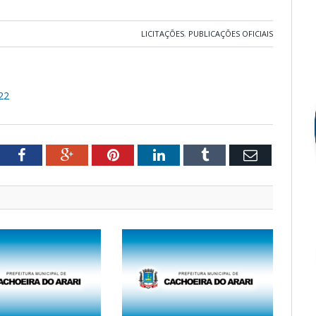
LICITAÇÕES
,
PUBLICAÇÕES OFICIAIS
22
tter
Facebook
Google+
Pinterest
LinkedIn
Tumblr
Email