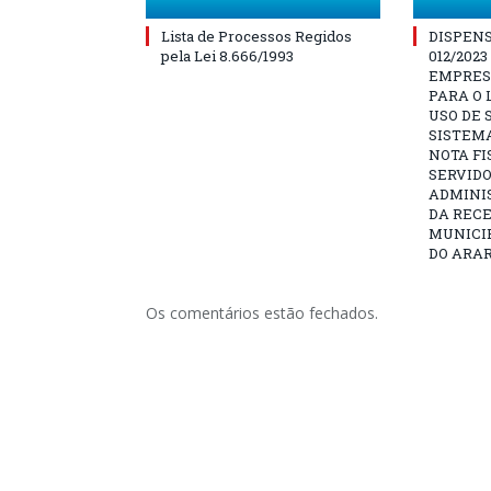
Lista de Processos Regidos
DISPENS
pela Lei 8.666/1993
012/202
EMPRES
PARA O
USO DE
SISTEMA
NOTA FI
SERVIDO
ADMINI
DA RECE
MUNICI
DO ARAR
Os comentários estão fechados.