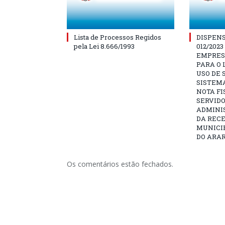
Lista de Processos Regidos
DISPENS
pela Lei 8.666/1993
012/202
EMPRES
PARA O
USO DE
SISTEMA
NOTA FI
SERVIDO
ADMINI
DA RECE
MUNICI
DO ARAR
Os comentários estão fechados.