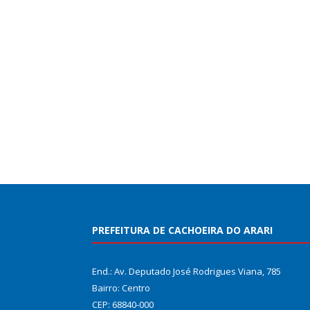
PREFEITURA DE CACHOEIRA DO ARARI
End.: Av. Deputado José Rodrigues Viana, 785
Bairro: Centro
CEP: 68840-000