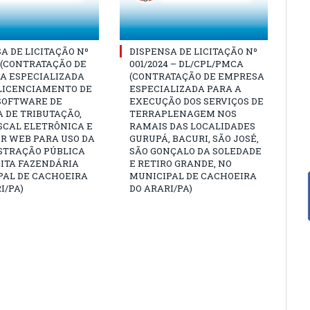
A DE LICITAÇÃO Nº
DISPENSA DE LICITAÇÃO Nº
3 (CONTRATAÇÃO DE
001/2024 – DL/CPL/PMCA
A ESPECIALIZADA
(CONTRATAÇÃO DE EMPRESA
 LICENCIAMENTO DE
ESPECIALIZADA PARA A
 SOFTWARE DE
EXECUÇÃO DOS SERVIÇOS DE
 DE TRIBUTAÇÃO,
TERRAPLENAGEM NOS
SCAL ELETRÔNICA E
RAMAIS DAS LOCALIDADES
R WEB PARA USO DA
GURUPÁ, BACURI, SÃO JOSÉ,
STRAÇÃO PÚBLICA
SÃO GONÇALO DA SOLEDADE
ITA FAZENDÁRIA
E RETIRO GRANDE, NO
PAL DE CACHOEIRA
MUNICIPAL DE CACHOEIRA
I/PA)
DO ARARI/PA)