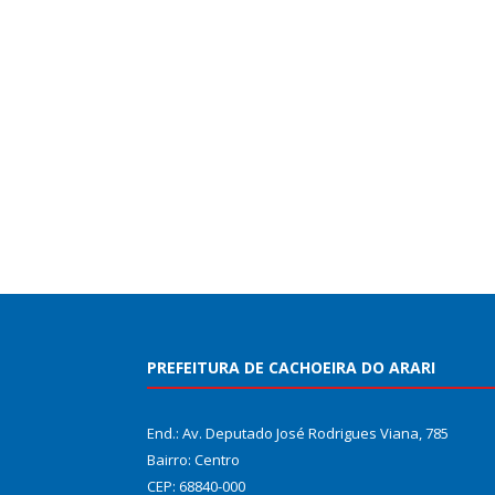
PREFEITURA DE CACHOEIRA DO ARARI
End.: Av. Deputado José Rodrigues Viana, 785
Bairro: Centro
CEP: 68840-000