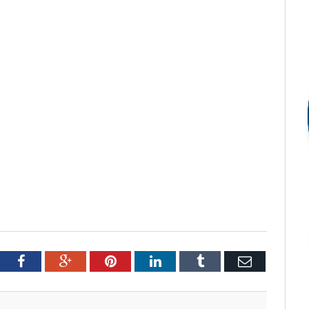
tter
Facebook
Google+
Pinterest
LinkedIn
Tumblr
Email