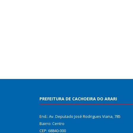
PREFEITURA DE CACHOEIRA DO ARARI
End.: Av. Deputado José Rodrigues Viana, 785
Bairro: Centro
CEP: 68840-000