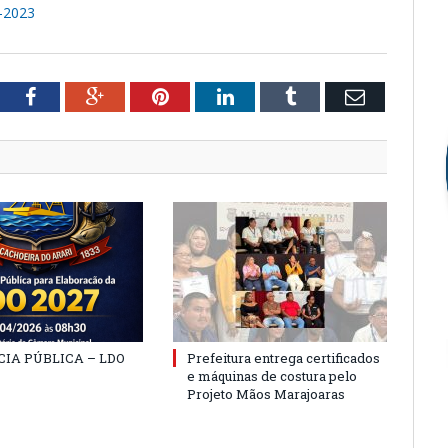
-2023
tter
Facebook
Google+
Pinterest
LinkedIn
Tumblr
Email
IA PÚBLICA – LDO
Prefeitura entrega certificados
e máquinas de costura pelo
Projeto Mãos Marajoaras