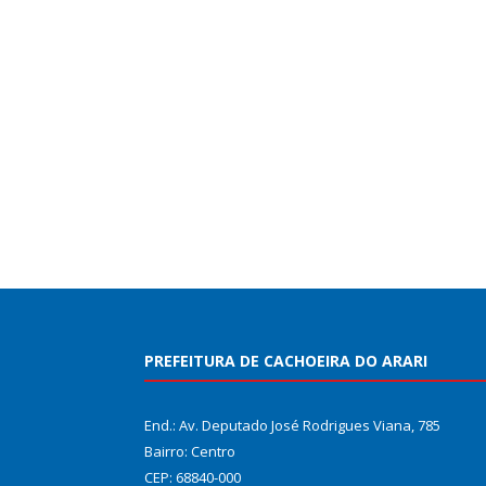
PREFEITURA DE CACHOEIRA DO ARARI
End.: Av. Deputado José Rodrigues Viana, 785
Bairro: Centro
CEP: 68840-000