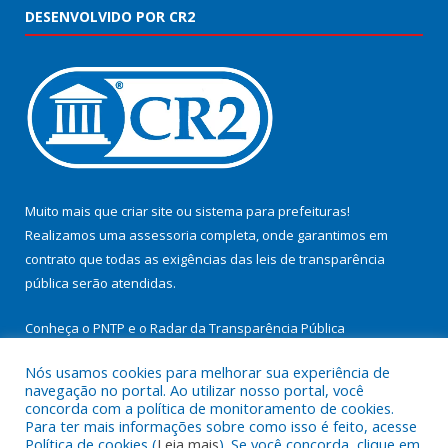
DESENVOLVIDO POR CR2
Muito mais que
criar site
ou
sistema para prefeituras
!
Realizamos uma
assessoria
completa, onde garantimos em
contrato que todas as exigências das
leis de transparência
pública
serão atendidas.
Conheça o
PNTP
e o
Radar da Transparência Pública
Nós usamos cookies para melhorar sua experiência de
navegação no portal. Ao utilizar nosso portal, você
concorda com a política de monitoramento de cookies.
Para ter mais informações sobre como isso é feito, acesse
Todos os direitos reservados a Prefeitura Municipal de
Política de cookies (
Leia mais
). Se você concorda, clique em